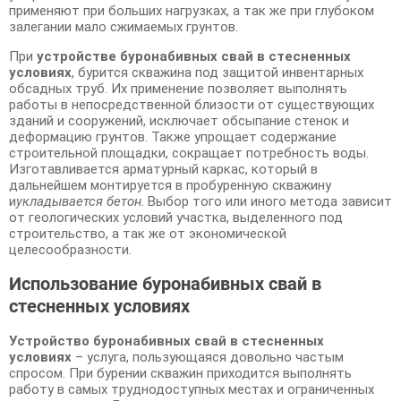
применяют при больших нагрузках, а так же при глубоком
залегании мало сжимаемых грунтов.
При
устройстве буронабивных свай в стесненных
условиях
, бурится скважина под защитой инвентарных
обсадных труб. Их применение позволяет выполнять
работы в непосредственной близости от существующих
зданий и сооружений, исключает обсыпание стенок и
деформацию грунтов. Также упрощает содержание
строительной площадки, сокращает потребность воды.
Изготавливается арматурный каркас, который в
дальнейшем монтируется в пробуренную скважину
и
укладывается бетон
. Выбор того или иного метода зависит
от геологических условий участка, выделенного под
строительство, а так же от экономической
целесообразности.
Использование буронабивных свай в
стесненных условиях
Устройство буронабивных свай в стесненных
условиях
– услуга, пользующаяся довольно частым
спросом. При бурении скважин приходится выполнять
работу в самых труднодоступных местах и ограниченных